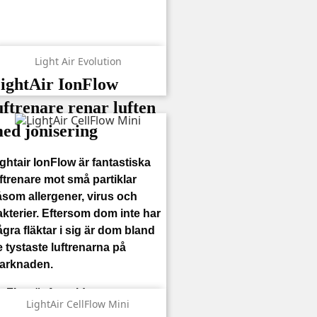
Light Air Evolution
ightAir IonFlow
uftrenare renar luften
ed jonisering
ghtair IonFlow är fantastiska
ftrenare mot små partiklar
åsom allergener, virus och
akterier. Eftersom dom inte har
gra fläktar i sig är dom bland
 tystaste luftrenarna på
arknaden.
onFlow är framtidens
LightAir CellFlow Mini
uftreningsteknologi och sätter